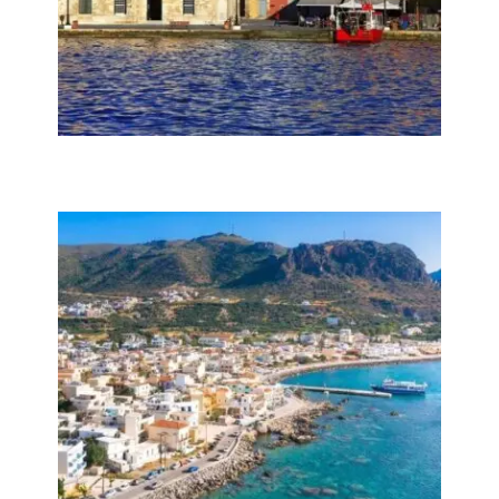
Τα Χανιά