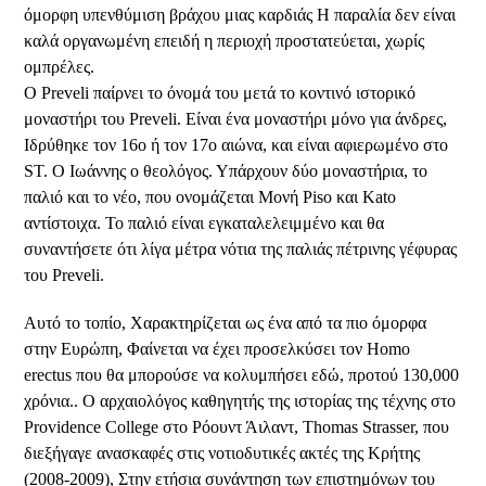
όμορφη υπενθύμιση βράχου μιας καρδιάς Η παραλία δεν είναι
καλά οργανωμένη επειδή η περιοχή προστατεύεται, χωρίς
ομπρέλες.
Ο Preveli παίρνει το όνομά του μετά το κοντινό ιστορικό
μοναστήρι του Preveli. Είναι ένα μοναστήρι μόνο για άνδρες,
Ιδρύθηκε τον 16ο ή τον 17ο αιώνα, και είναι αφιερωμένο στο
ST. Ο Ιωάννης ο θεολόγος. Υπάρχουν δύο μοναστήρια, το
παλιό και το νέο, που ονομάζεται Μονή Piso και Kato
αντίστοιχα. Το παλιό είναι εγκαταλελειμμένο και θα
συναντήσετε ότι λίγα μέτρα νότια της παλιάς πέτρινης γέφυρας
του Preveli.
Αυτό το τοπίο, Χαρακτηρίζεται ως ένα από τα πιο όμορφα
στην Ευρώπη, Φαίνεται να έχει προσελκύσει τον Homo
erectus που θα μπορούσε να κολυμπήσει εδώ, προτού 130,000
χρόνια.. Ο αρχαιολόγος καθηγητής της ιστορίας της τέχνης στο
Providence College στο Ρόουντ Άιλαντ, Thomas Strasser, που
διεξήγαγε ανασκαφές στις νοτιοδυτικές ακτές της Κρήτης
(2008-2009), Στην ετήσια συνάντηση των επιστημόνων του