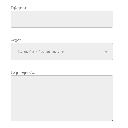
Τηλέφωνο
Ψάχνω..
Το μήνυμά σας