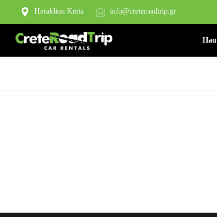
Heraklion Kreta
info@creteroadtrip.gr
Hau