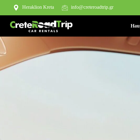
Heraklion Kreta
info@creteroadtrip.gr
Hau